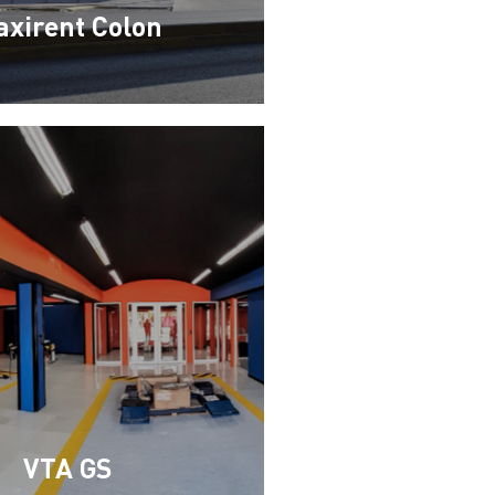
xirent Colon
VTA GS