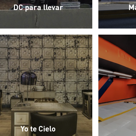
DC para llevar
Ma
Yo te Cielo