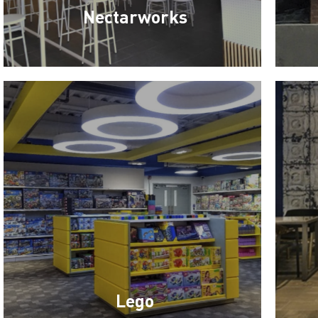
Nectarworks
Lego